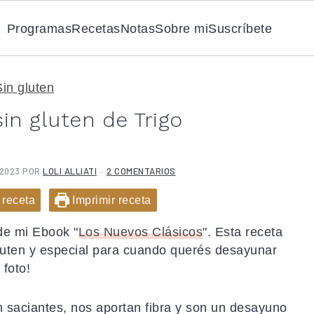
Programas
Recetas
Notas
Sobre mi
Suscríbete
Sin gluten
in gluten de Trigo
 2023
POR
LOLI ALLIATI
··
2 COMENTARIOS
 receta
Imprimir receta
de mi Ebook "
Los Nuevos Clásicos
". Esta receta
gluten y especial para cuando querés desayunar
 foto!
 saciantes, nos aportan fibra y son un desayuno