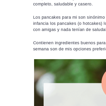
a
i
l
completo, saludable y casero.
c
d
a
i
o
t
Los pancakes para mi son sinónimo d
ó
p
e
infancia los pancakes (o hotcakes)
n
r
r
con amigas y nada tenían de saludab
p
i
a
r
n
l
Contienen ingredientes buenos para t
i
c
p
semana son de mis opciones preferi
n
i
r
c
p
i
i
a
n
p
l
c
a
i
l
p
a
l