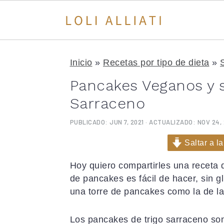
S
S
S
a
a
a
Inicio
»
Recetas por tipo de dieta
»
l
l
l
Pancakes Veganos y s
t
t
t
a
a
a
Sarraceno
r
r
r
PUBLICADO:
JUN 7, 2021
· ACTUALIZADO:
NOV 24,
a
a
a
l
l
l
Saltar a la
a
c
a
n
o
b
Hoy quiero compartirles una receta 
a
n
a
de pancakes es fácil de hacer, sin 
v
t
r
una torre de pancakes como la de la
e
e
r
g
n
a
Los pancakes de trigo sarraceno son