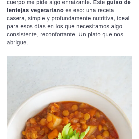
cuerpo me pide algo enraizante. Este
guiso de
a
i
l
lentejas vegetariano
es eso: una receta
c
d
a
casera, simple y profundamente nutritiva, ideal
i
o
t
para esos días en los que necesitamos algo
ó
p
e
consistente, reconfortante. Un plato que nos
n
r
r
abrigue.
p
i
a
r
n
l
i
c
p
n
i
r
c
p
i
i
a
n
p
l
c
a
i
l
p
a
l