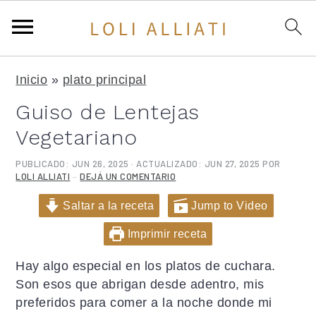
S
S
S
Inicio
»
plato principal
a
a
a
l
l
l
Guiso de Lentejas
t
t
t
Vegetariano
a
a
a
r
r
r
PUBLICADO:
JUN 26, 2025
· ACTUALIZADO:
JUN 27, 2025
POR
a
a
a
LOLI ALLIATI
··
DEJÁ UN COMENTARIO
l
l
l
Saltar a la receta
Jump to Video
a
c
a
n
o
b
Imprimir receta
a
n
a
Hay algo especial en los platos de cuchara.
v
t
r
Son esos que abrigan desde adentro, mis
e
e
r
preferidos para comer a la noche donde mi
g
n
a