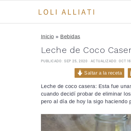
S
S
S
a
a
a
Inicio
»
Bebidas
l
l
l
Leche de Coco Case
t
t
t
a
a
a
PUBLICADO:
SEP 25, 2020
· ACTUALIZADO:
OCT 16
r
r
r
a
a
a
Saltar a la receta
l
l
l
Leche de coco casera: Esta fue unas
a
c
a
cuando decidí probar de eliminar los
n
o
b
pero al día de hoy la sigo haciendo
a
n
a
v
t
r
e
e
r
g
n
a