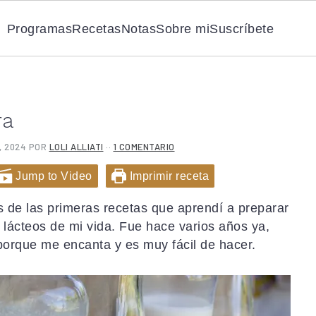
Programas
Recetas
Notas
Sobre mi
Suscríbete
ra
, 2024
POR
LOLI ALLIATI
··
1 COMENTARIO
Jump to Video
Imprimir receta
 de las primeras recetas que aprendí a preparar
 lácteos de mi vida. Fue hace varios años ya,
 porque me encanta y es muy fácil de hacer.