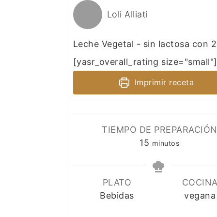
Loli Alliati
Leche Vegetal - sin lactosa con 2
[yasr_overall_rating size="small"
Imprimir receta
TIEMPO DE PREPARACIÓ
minutos
15
minutos
PLATO
COCIN
Bebidas
vegana