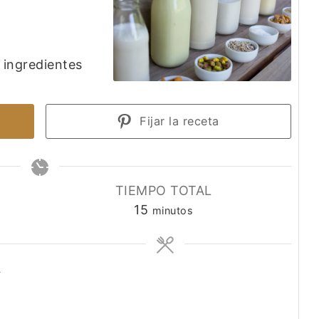
 ingredientes
]
Fijar la receta
N
TIEMPO TOTAL
minutos
15
minutos
A