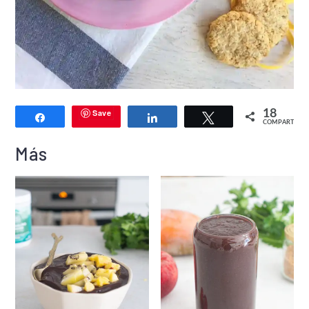
Save
18
Compartir
Compartir
Twittear
COMPARTIR
Más