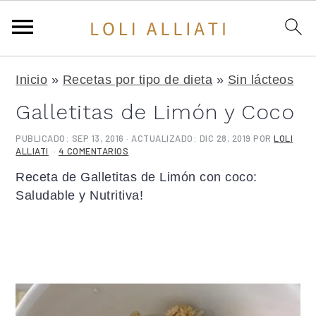
S
S
S
Inicio
»
Recetas por tipo de dieta
»
Sin lácteos
a
a
a
l
l
l
Galletitas de Limón y Coco
t
t
t
a
a
a
PUBLICADO:
SEP 13, 2016
· ACTUALIZADO:
DIC 28, 2019
POR
LOLI
ALLIATI
··
4 COMENTARIOS
r
r
r
a
a
a
Receta de Galletitas de Limón con coco:
l
l
l
Saludable y Nutritiva!
a
c
a
n
o
b
a
n
a
v
t
r
e
e
r
g
n
a