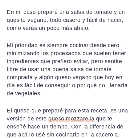
a
i
l
c
d
a
En mi caso preparé una salsa de tomate y un
i
o
t
quesito vegano, todo casero y fácil de hacer,
ó
p
e
como verás un poco más abajo.
n
r
r
p
i
a
Mi prioridad es siempre cocinar desde cero,
r
n
l
minimizando los procesados que suelen tener
i
c
p
ingredientes que prefiero evitar, pero sentite
n
i
r
libre de usar una buena salsa de tomate
c
p
i
comprada y algún queso vegano que hoy en
i
a
n
día es fácil de conseguir o por qué no, llenarla
p
l
c
de vegetales.
a
i
l
p
El queso que preparé para esta receta, es una
a
versión de este
queso mozzarella
que te
l
enseñé hace un tiempo. Con la diferencia de
que acá lo usé sin cocinarlo en la cacerola,