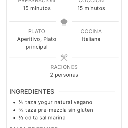
PREPARACIÓN
COCCIÓN
minutos
minutos
15
minutos
15
minutos
PLATO
COCINA
Aperitivo, Plato
Italiana
principal
RACIONES
2
personas
INGREDIENTES
½
taza
yogur natural vegano
¾
taza
pre-mezcla sin gluten
½
cdita
sal marina