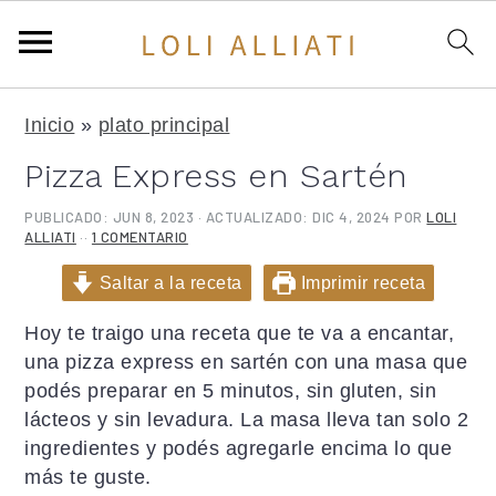
S
S
S
Inicio
»
plato principal
a
a
a
l
l
l
Pizza Express en Sartén
t
t
t
a
a
a
PUBLICADO:
JUN 8, 2023
· ACTUALIZADO:
DIC 4, 2024
POR
LOLI
ALLIATI
··
1 COMENTARIO
r
r
r
a
a
a
Saltar a la receta
Imprimir receta
l
l
l
a
c
a
Hoy te traigo una receta que te va a encantar,
n
o
b
una pizza express en sartén con una masa que
a
n
a
podés preparar en 5 minutos, sin gluten, sin
v
t
r
lácteos y sin levadura. La masa lleva tan solo 2
e
e
r
ingredientes y podés agregarle encima lo que
g
n
a
más te guste.