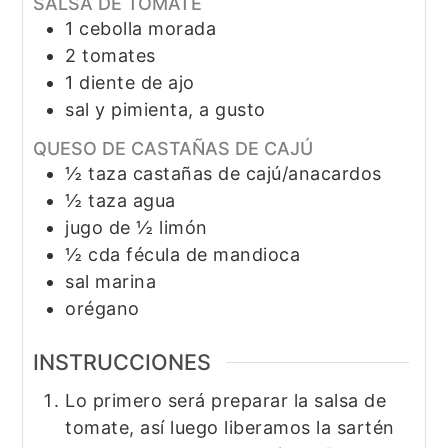
SALSA DE TOMATE
1
cebolla morada
2
tomates
1
diente de ajo
sal y pimienta, a gusto
QUESO DE CASTAÑAS DE CAJÚ
½
taza
castañas de cajú/anacardos
½
taza
agua
jugo de ½ limón
½
cda
fécula de mandioca
sal marina
orégano
INSTRUCCIONES
Lo primero será preparar la salsa de
tomate, así luego liberamos la sartén