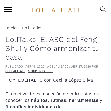
S
S
S
Inicio
»
Loli Talks
a
a
a
l
l
l
LoliTalks: El ABC del Feng
t
t
t
Shui y Cómo armonizar tu
a
a
a
r
r
r
casa
a
a
a
PUBLICADO:
ABR 16, 2020
· ACTUALIZADO:
ABR 23, 2020
POR
l
l
l
LOLI ALLIATI
··
4 COMENTARIOS
a
c
a
HOY: LOLITALKS con Cecilia López Silva
n
o
b
a
n
a
v
t
r
El objetivo de esta sección de entrevistas es
e
e
r
conocer los
hábitos
,
rutinas
,
herramientas
y
g
n
a
filosofías individuales de