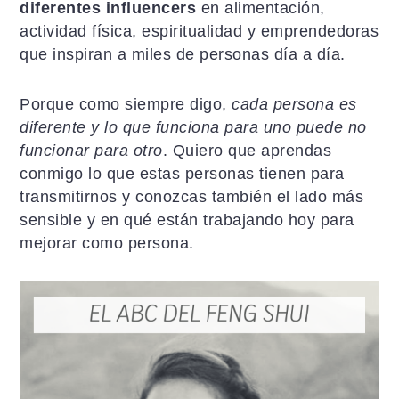
a
i
l
diferentes influencers
en alimentación,
c
d
a
actividad física, espiritualidad y emprendedoras
i
o
t
que inspiran a miles de personas día a día.
ó
p
e
n
r
r
Porque como siempre digo,
cada persona es
p
i
a
diferente y lo que funciona para uno puede no
r
n
l
funcionar para otro
. Quiero que aprendas
i
c
p
conmigo lo que estas personas tienen para
n
i
r
transmitirnos y conozcas también el lado más
c
p
i
sensible y en qué están trabajando hoy para
i
a
n
mejorar como persona.
p
l
c
a
i
l
p
a
l