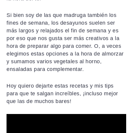
a
i
l
c
d
a
Si bien soy de las que madruga también los
i
o
t
fines de semana, los desayunos suelen ser
ó
p
e
más largos y relajados el fin de semana y es
n
r
r
por eso que nos gusta ser más creativos a la
p
i
a
hora de preparar algo para comer. O, a veces
r
n
l
elegimos estas opciones a la hora de almorzar
i
c
p
y sumamos varios vegetales al horno,
n
i
r
ensaladas para complementar.
c
p
i
i
a
n
Hoy quiero dejarte estas recetas y mis tips
p
l
c
para que te salgan increíbles, ¡incluso mejor
a
i
que las de muchos bares!
l
p
a
l