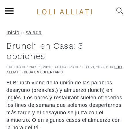
S
S
S
Inicio
»
salada
a
a
a
l
l
l
Brunch en Casa: 3
t
t
t
opciones
a
a
a
r
r
r
PUBLICADO:
MAY 16, 2020
· ACTUALIZADO:
OCT 21, 2024
POR
LOLI
a
a
a
ALLIATI
··
DEJÁ UN COMENTARIO
l
l
l
El Brunch viene de la unión de las palabras
a
c
a
desayuno (breakfast) y almuerzo (lunch) en
n
o
b
inglés. Los bares y restaurant suelen ofrecerlos
a
n
a
los fines de semana que solemos despertarnos
v
t
r
más tarde y el desayuno se junta con el
e
e
r
almuerzo. O en algunos casos el almuerzo con
g
n
a
la hora del té.