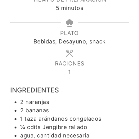
minutos
5
minutos
PLATO
Bebidas, Desayuno, snack
RACIONES
1
INGREDIENTES
2
naranjas
2
bananas
1
taza
arándanos congelados
¼
cdita
Jengibre rallado
agua, cantidad necesaria