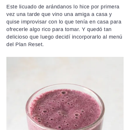
a
i
l
Este licuado de arándanos lo hice por primera
c
d
a
vez una tarde que vino una amiga a casa y
i
o
t
quise improvisar con lo que tenía en casa para
ó
p
e
ofrecerle algo rico para tomar. Y quedó tan
n
r
r
delicioso que luego decidí incorporarlo al menú
p
i
a
del Plan Reset.
r
n
l
i
c
p
n
i
r
c
p
i
i
a
n
p
l
c
a
i
l
p
a
l