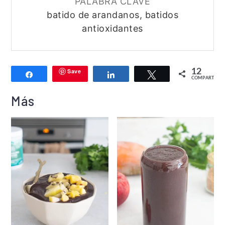
PALABRA CLAVE
batido de arandanos, batidos
antioxidantes
Save
12
Compartir
Compartir
Twittear
COMPARTIR
Más