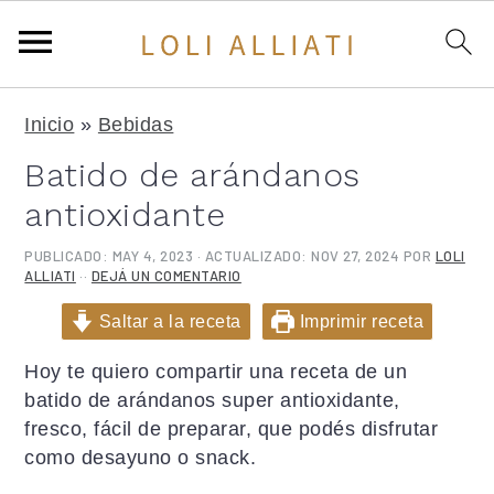
S
S
S
Inicio
»
Bebidas
a
a
a
l
l
l
Batido de arándanos
t
t
t
antioxidante
a
a
a
r
r
r
PUBLICADO:
MAY 4, 2023
· ACTUALIZADO:
NOV 27, 2024
POR
LOLI
a
a
a
ALLIATI
··
DEJÁ UN COMENTARIO
l
l
l
Saltar a la receta
Imprimir receta
a
c
a
n
o
b
Hoy te quiero compartir una receta de un
a
n
a
batido de arándanos super antioxidante,
v
t
r
fresco, fácil de preparar, que podés disfrutar
e
e
r
como desayuno o snack.
g
n
a