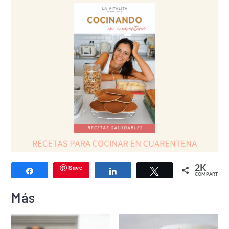
Save
2K
Compartir
Compartir
Twittear
COMPARTIR
Más