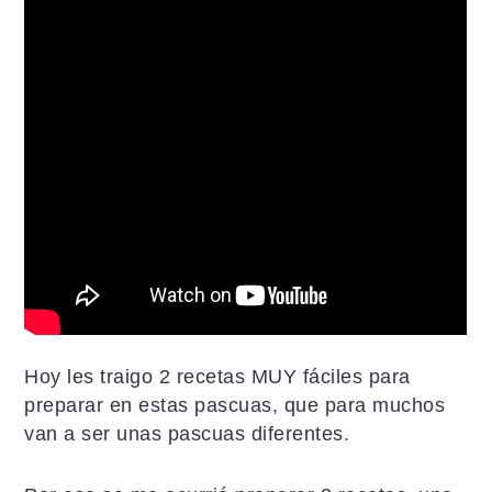
a
i
l
c
d
a
i
o
t
ó
p
e
n
r
r
p
i
a
r
n
l
i
c
p
n
i
r
c
p
i
i
a
n
p
l
c
a
i
Hoy les traigo 2 recetas MUY fáciles para
l
p
preparar en estas pascuas, que para muchos
a
van a ser unas pascuas diferentes.
l