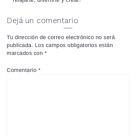
relajarte, divertirte y crear!
Interacciones
Dejá un comentario
con
Tu dirección de correo electrónico no será
los
publicada.
Los campos obligatorios están
lectores
marcados con
*
Comentario
*