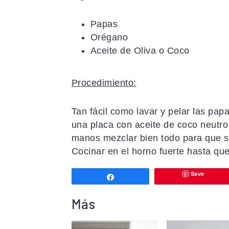
a
i
l
c
d
a
Papas
i
o
t
Orégano
ó
p
e
Aceite de Oliva o Coco
n
r
r
p
i
a
Procedimiento:
r
n
l
i
c
p
n
i
r
Tan fácil como lavar y pelar las pap
c
p
i
una placa con aceite de coco neutro 
i
a
n
manos mezclar bien todo para que s
p
l
c
Cocinar en el horno fuerte hasta qu
a
i
Save
l
p
Compartir
a
Más
l