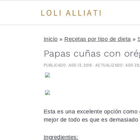
S
S
S
a
a
a
Inicio
»
Recetas por tipo de dieta
»
l
l
l
Papas cuñas con or
t
t
t
a
a
a
PUBLICADO:
AGO 13, 2016
· ACTUALIZADO:
AGO 29,
r
r
r
a
a
a
l
l
l
a
c
a
n
o
b
a
n
a
Esta es una excelente opción como g
v
t
r
mejor de todo es que es demasiado f
e
e
r
g
n
a
Ingredientes: