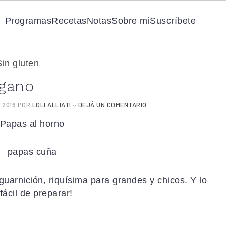
Programas
Recetas
Notas
Sobre mi
Suscríbete
Sin gluten
égano
 2016
POR
LOLI ALLIATI
··
DEJÁ UN COMENTARIO
uarnición, riquísima para grandes y chicos. Y lo
ácil de preparar!