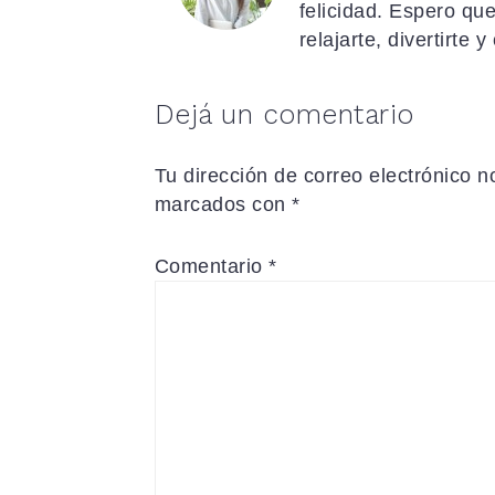
felicidad. Espero qu
relajarte, divertirte y
Interacciones
Dejá un comentario
con
Tu dirección de correo electrónico n
los
marcados con
*
lectores
Comentario
*