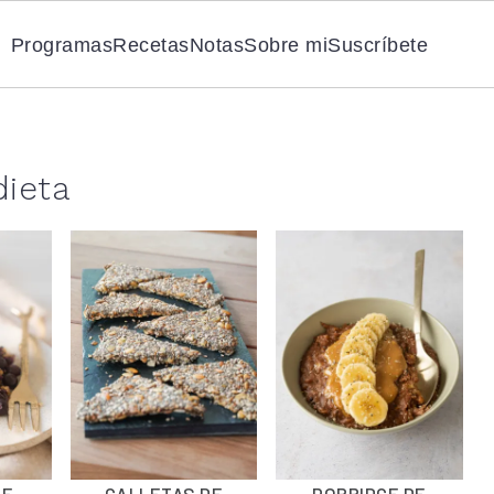
Programas
Recetas
Notas
Sobre mi
Suscríbete
dieta
DE
GALLETAS DE
PORRIDGE DE